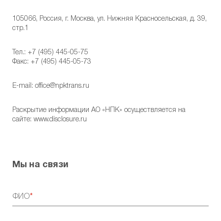
Предоставление копий документов
105066, Россия, г. Москва, ул. Нижняя Красносельская, д. 39,
стр.1
Общества
Тел.:
+7 (495) 445-05-75
Факс: +7 (495) 445-05-73
E-mail:
office@npktrans.ru
Раскрытие информации АО «НПК» осуществляется на
сайте:
www.disclosure.ru
Мы на связи
ФИО