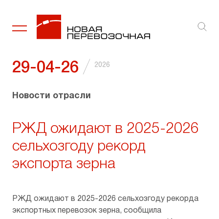
Ключевые факты
Услуги
Организация перевозок грузов
Внутренние документы и политики
Сведения о существенных фактах
Социальная политика
Новости
Стратегия
Транспортно-экспедиционные услуги
Рынок железнодо­рожных перевозок
Акционер­ный капитал
Аффилированные лица
Забота об окружающей среде
Галерея
/
29-04-26
2026
Диспетчеризация продвижения грузов
Эмиссионные документы
Благо­твори­тель­ность
Новости отрасли
Промышленная логистика
Инсайдерам
РЖД ожидают в 2025-2026
Ремонт подвижного состава
Годовые отчеты
сельхозгоду рекорд
экспорта зерна
Отчеты эмитента
Финансовая отчетность
РЖД ожидают в 2025-2026 сельхозгоду рекорда
экспортных перевозок зерна, сообщила
Раскрытие информации