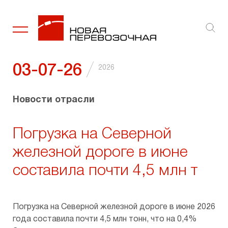
Ключевые факты
Услуги
Организация перевозок грузов
Внутренние документы и политики
Сведения о существенных фактах
Социальная политика
Новости
Стратегия
Транспортно-экспедиционные услуги
Рынок железнодо­рожных перевозок
Акционер­ный капитал
Аффилированные лица
Забота об окружающей среде
Галерея
/
03-07-26
2026
Диспетчеризация продвижения грузов
Эмиссионные документы
Благо­твори­тель­ность
Новости отрасли
Промышленная логистика
Инсайдерам
Погрузка на Северной
Ремонт подвижного состава
Годовые отчеты
железной дороге в июне
составила почти 4,5 млн т
Отчеты эмитента
Финансовая отчетность
Погрузка на Северной железной дороге в июне 2026
года составила почти 4,5 млн тонн, что на 0,4%
Раскрытие информации