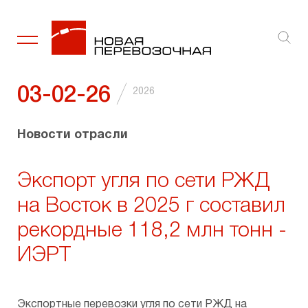
Ключевые факты
Услуги
Организация перевозок грузов
Внутренние документы и политики
Сведения о существенных фактах
Социальная политика
Новости
Стратегия
Транспортно-экспедиционные услуги
Рынок железнодо­рожных перевозок
Акционер­ный капитал
Аффилированные лица
Забота об окружающей среде
Галерея
/
03-02-26
2026
Диспетчеризация продвижения грузов
Эмиссионные документы
Благо­твори­тель­ность
Новости отрасли
Промышленная логистика
Инсайдерам
Экспорт угля по сети РЖД
Ремонт подвижного состава
Годовые отчеты
на Восток в 2025 г составил
рекордные 118,2 млн тонн -
Отчеты эмитента
ИЭРТ
Финансовая отчетность
Раскрытие информации
Экспортные перевозки угля по сети РЖД на