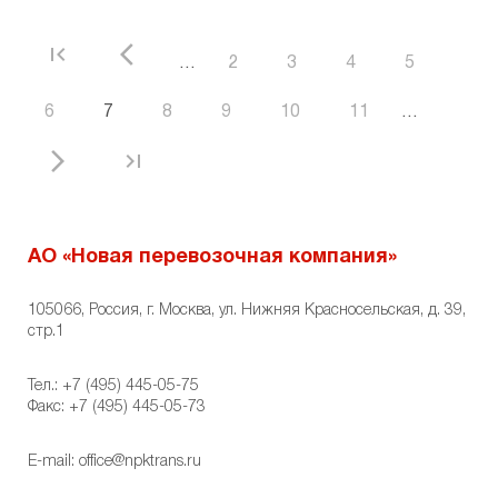
first_page
arrow_back_ios
…
2
3
4
5
6
7
8
9
10
11
…
arrow_forward_ios
last_page
АО «Новая перевозочная компания»
105066, Россия, г. Москва, ул. Нижняя Красносельская, д. 39,
стр.1
Тел.:
+7 (495) 445-05-75
Факс: +7 (495) 445-05-73
E-mail:
office@npktrans.ru